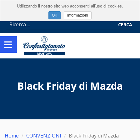
Utilizzando il nostro sito web acconsenti all'uso di cookies.
Informazioni
CERCA
Black Friday di Mazda
Home
CONVENZIONI
Black Friday di Mazda