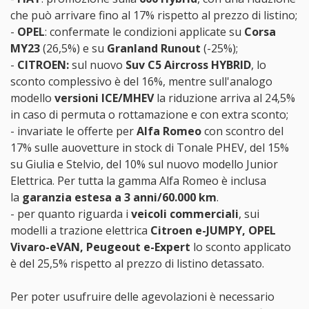
che può arrivare fino al 17% rispetto al prezzo di listino;
-
OPEL
: confermate le condizioni applicate su
Corsa
MY23
(26,5%) e su
Granland Runout
(-25%);
-
CITROEN:
sul nuovo
Suv C5 Aircross HYBRID
, lo
sconto complessivo è del 16%, mentre sull'analogo
modello
versioni ICE/MHEV
la riduzione arriva al 24,5%
in caso di permuta o rottamazione e con extra sconto;
- invariate le offerte per
Alfa Romeo
con scontro del
17% sulle auovetture in stock di Tonale PHEV, del 15%
su Giulia e Stelvio, del 10% sul nuovo modello Junior
Elettrica. Per tutta la gamma Alfa Romeo è inclusa
la
garanzia estesa a 3 anni/60.000 km
.
- per quanto riguarda i
veicoli commerciali
, sui
modelli a trazione elettrica
Citroen e-JUMPY, OPEL
Vivaro-eVAN, Peugeout e-Expert
lo sconto applicato
è del 25,5% rispetto al prezzo di listino detassato.
Per poter usufruire delle agevolazioni è necessario