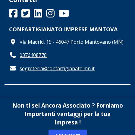
CONFARTIGIANATO IMPRESE MANTOVA
Via Madrid, 15 - 46047 Porto Mantovano (MN)
0376408778
segreteria@confartigianato.mn.it
Non ti sei Ancora Associato ? Forniamo
CONFARTIGIANATO IMPRESE MANTOVA
- c.f.
Importanti vantaggi per la tua
90020010204
Impresa !
PEC amaservizisrl@legalmail.it