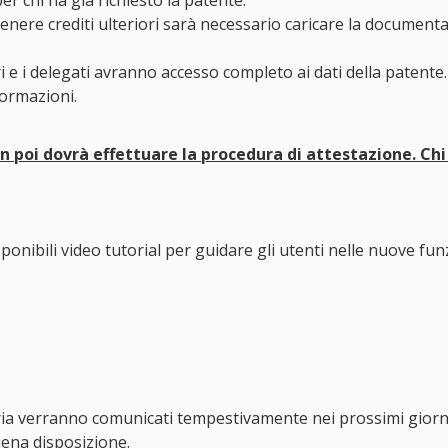
r chi ha già richiesto la patente.
ottenere crediti ulteriori sarà necessario caricare la documenta
i e i delegati avranno accesso completo ai dati della patente. 
formazioni.
 in poi dovrà effettuare la procedura di attestazione. Chi
onibili video tutorial per guidare gli utenti nelle nuove funz
ria verranno comunicati tempestivamente nei prossimi giorni 
iena disposizione.