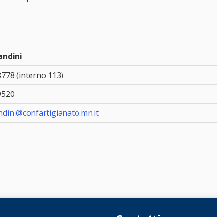
andini
778 (interno 113)
9520
ndini@confartigianato.mn.it