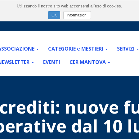
Utilizzando il nostro sito web acconsenti all'uso di cookies.
Informazioni
ASSOCIAZIONE
CATEGORIE e MESTIERI
SERVIZI
NEWSLETTER
EVENTI
CER MANTOVA
crediti: nuove f
perative dal 10 l