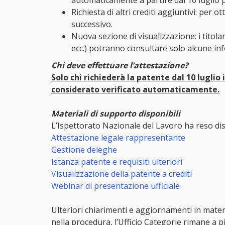
automaticamente a partire dal 10 luglio pe
Richiesta di altri crediti aggiuntivi: per 
successivo.
Nuova sezione di visualizzazione: i titolar
ecc.) potranno consultare solo alcune in
Chi deve effettuare l’attestazione?
Solo chi richiederà la patente dal 10 luglio
considerato verificato automaticamente.
Materiali di supporto disponibili
L’Ispettorato Nazionale del Lavoro ha reso disp
Attestazione legale rappresentante
Gestione deleghe
Istanza patente e requisiti ulteriori
Visualizzazione della patente a crediti
Webinar di presentazione ufficiale
Ulteriori chiarimenti e aggiornamenti in mate
nella procedura, l’Ufficio Categorie rimane a p