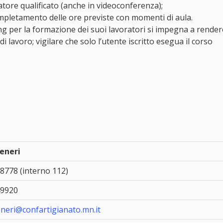
matore qualificato (anche in videoconferenza);
mpletamento delle ore previste con momenti di aula.
ing per la formazione dei suoi lavoratori si impegna a rendere
i lavoro; vigilare che solo l’utente iscritto esegua il corso
Veneri
8778 (interno 112)
49920
eneri@confartigianato.mn.it