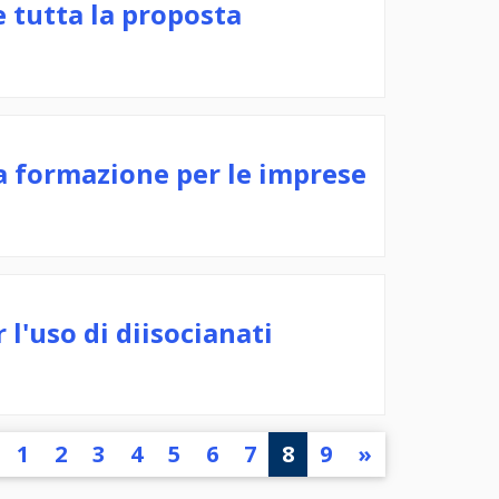
 tutta la proposta
a formazione per le imprese
l'uso di diisocianati
1
2
3
4
5
6
7
8
9
»