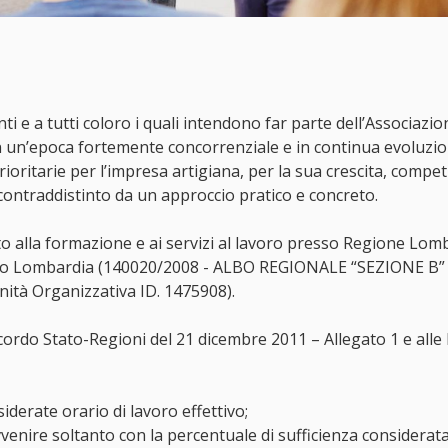
i e a tutti coloro i quali intendono far parte dell’Associazi
in un’epoca fortemente concorrenziale e in continua evoluzio
rioritarie per l’impresa artigiana, per la sua crescita, compe
contraddistinto da un approccio pratico e concreto.
 alla formazione e ai servizi al lavoro presso Regione Lomb
o Lombardia (140020/2008 - ALBO REGIONALE “SEZIONE B” - N.
nità Organizzativa ID. 1475908).
cordo Stato-Regioni del 21 dicembre 2011 – Allegato 1 e alle li
iderate orario di lavoro effettivo;
vvenire soltanto con la percentuale di sufficienza considerat