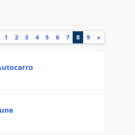
1
2
3
4
5
6
7
8
9
»
Autocarro
mune