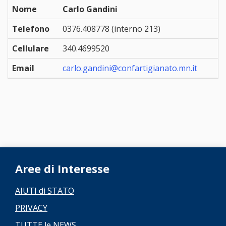
Nome
Carlo Gandini
Telefono
0376.408778 (interno 213)
Cellulare
340.4699520
Email
carlo.gandini@confartigianato.mn.it
Aree di Interesse
AIUTI di STATO
PRIVACY
TUTTE le NEWS