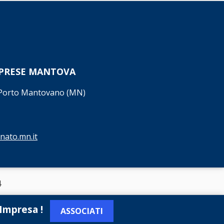
MPRESE MANTOVA
7 Porto Mantovano (MN)
nato.mn.it
4
 Impresa !
ASSOCIATI