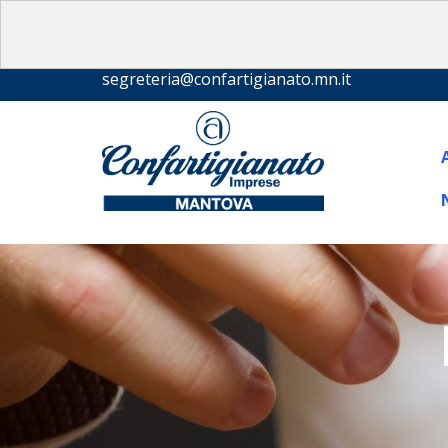
segreteria@confartigianato.mn.it