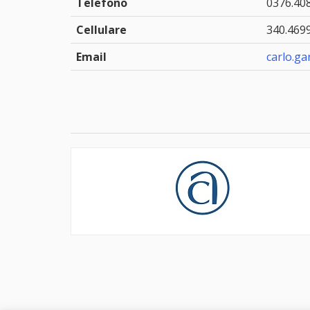
Telefono
0376.408
Cellulare
340.469
Email
carlo.ga