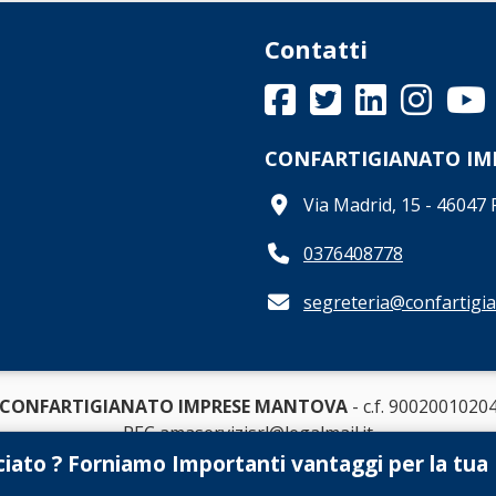
Contatti
CONFARTIGIANATO I
Via Madrid, 15 - 4604
0376408778
segreteria@confartigia
CONFARTIGIANATO IMPRESE MANTOVA
- c.f. 9002001020
PEC amaservizisrl@legalmail.it
ciato ? Forniamo Importanti vantaggi per la tua
Created by
Sistemi Applicati Sas