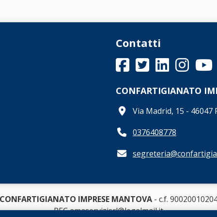
Contatti
CONFARTIGIANATO I
Via Madrid, 15 - 4604
0376408778
segreteria@confartigia
CONFARTIGIANATO IMPRESE MANTOVA
- c.f. 9002001020
PEC amaservizisrl@legalmail.it