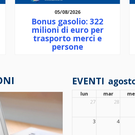
26/03/2026
Campagna 730/2026
ONI
EVENTI
agost
lun
mar
me
27
28
3
4