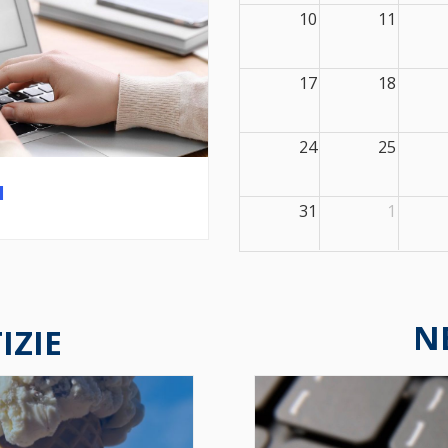
10
11
17
18
24
25
I
31
1
N
IZIE