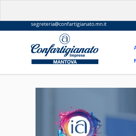
segreteria@confartigianato.mn.it